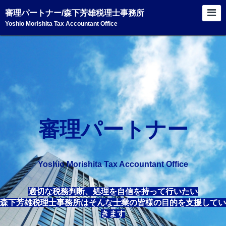
審理パートナー/森下芳雄税理士事務所
Yoshio Morishita Tax Accountant Office
審理パートナー
Yoshio Morishita Tax Accountant Office
適切な税務判断、処理を自信を持って行いたい
森下芳雄税理士事務所はそんな士業の皆様の目的を支援してい
きます