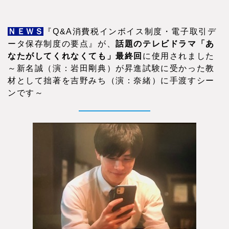
ＮＥＷＳ
『Q&A消費税インボイス制度・電子取引デ
ータ保存制度の要点』が、
話題のテレビドラマ「あ
なたがしてくれなくても」最終回
に使用されました
～新名誠（演：岩田剛典）が昇進試験に受かった教
材として拙著を吉野みち（演：奈緒）に手渡すシー
ンです～